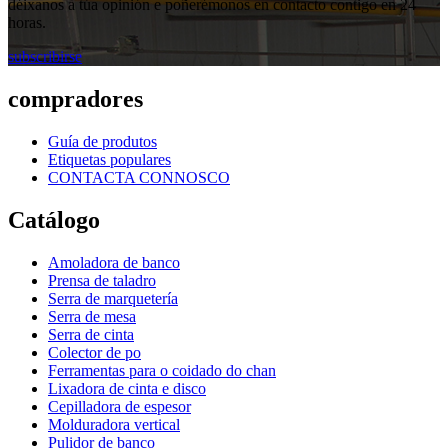
déixanos a túa opinión e poñerémonos en contacto contigo en 24
horas.
subscribirse
compradores
Guía de produtos
Etiquetas populares
CONTACTA CONNOSCO
Catálogo
Amoladora de banco
Prensa de taladro
Serra de marquetería
Serra de mesa
Serra de cinta
Colector de po
Ferramentas para o coidado do chan
Lixadora de cinta e disco
Cepilladora de espesor
Molduradora vertical
Pulidor de banco