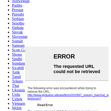
Norwegian
Pashto
Persian
Punjabi
Serbian
Sesotho
Sinhala
Slovak
Slovenian
Somali
Samoan
Scots Gaelic
Shona
Sindhi
Sundanese
Swahili
Tajik
Tamil
Telugu
Thai
Ukrainian
Urdu
Uzbek
Vietnamese
Welsh